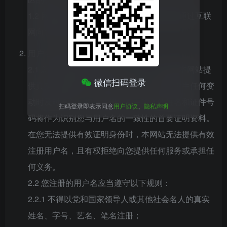
1.2 网络服务：指依照相关法律法规的规定通过互联
网向您提供的服务。
用户名的注册与保管
2.1 您申请注册成为本网站会员时，必须向本网站提
微信扫码登录
供真实且准确的个人资料，并于个人资料发生任何变
动时及时更新。您在注册过程中输入的姓名和证件号
扫码登录即表示同意
用户协议
、
隐私声明
码将作为识别您与用户名的一致性的首要证明资料。
在您无法提供有效证明身份时，本网站无法提供有效
注册用户名，且有权拒绝向您提供任何服务或承担任
何义务。
2.2 您注册的用户名应当遵守以下规则：
2.2.1 不得以党和国家领导人或其他社会名人的真实
姓名、字号、艺名、笔名注册；