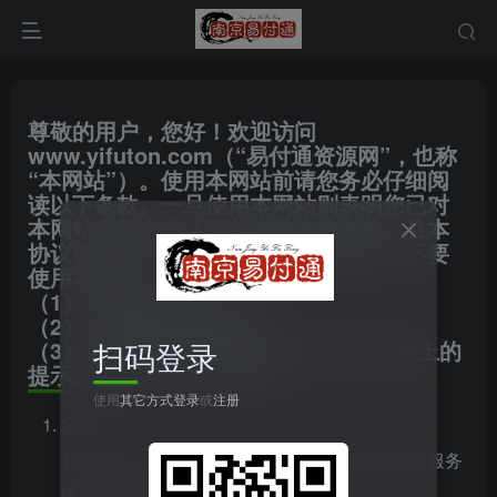
尊敬的用户，您好！欢迎访问
www.yifuton.com（“易付通资源网”，也称
“本网站”）。使用本网站前请您务必仔细阅
读以下条款。一旦使用本网站则表明您已对
本网站全部内容认可并接受这些条款，且本
协议自动生效。如果不接受这些条款请不要
使用本网站
（1）本网站的法律公告；
（2）本网站的隐私条款；
（3）本协议项下的全部条款并按照页面上的
扫码登录
提示完成全部的注意程序。
使用
其它方式登录
或
注册
定义
1.1 用户名：指您通过注册用以登录本网站会员服务
区的符号，亦称为“账号”。