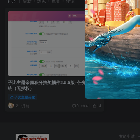
排序
更新
浏览
点赞
评论
子比主题余额积分抽奖插件2.5.5版+任务签到系
统（无授权）
子比主题美化
2个月前
0
41
14
友链申请