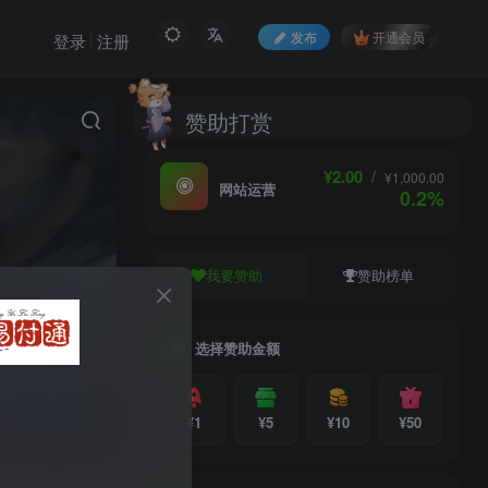
发布
开通会员
登录
注册
赞助打赏
¥2.00
/
¥1,000.00
网站运营
0.2%
我要赞助
赞助榜单
选择赞助金额
1
¥1
¥5
¥10
¥50